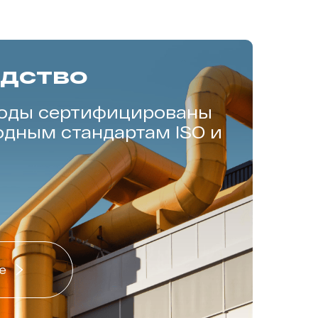
дство
воды сертифицированы
дным стандартам ISO и
е