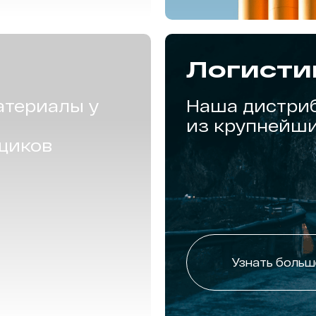
Логисти
атериалы у
Наша дистриб
из крупнейши
щиков
Узнать больш