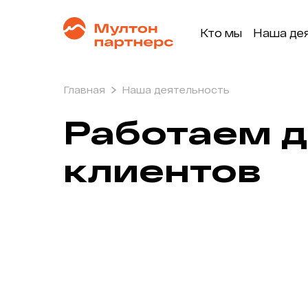
Кто мы
Наша де
О нас
О компании
Мултон
Заводы
Главная
Наша деятельность
Мултон Партнерс
Производство
Работаем д
Закупки
Логистика
клиентов
Продажи и маркет