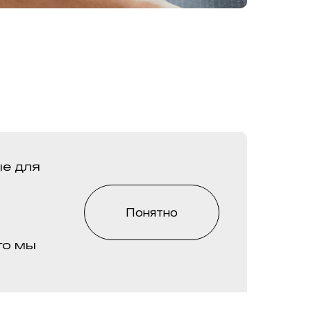
е для
Понятно
го мы