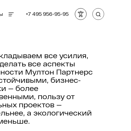
ы
+7 495 956-95-95
Rich®
Живой
Клиенты
я
Tea
кофе
Карьера
Burn®
Контакты
 и
Caffè
вые
кладываем все усилия,
Vergnano
тки
делать все аспекты
Aqua
ьности Мултон Партнерс
стойчивыми, бизнес-
Найти
и — более
венными, пользу от
ьных проектов —
льнее, а экологический
меньше.