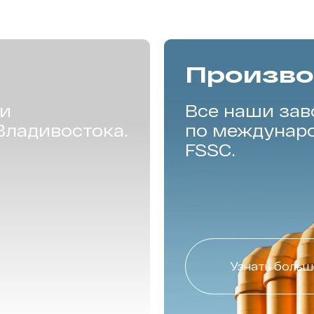
Произво
ии
Все наши за
Владивостока.
по междунаро
FSSC.
Узнать больш