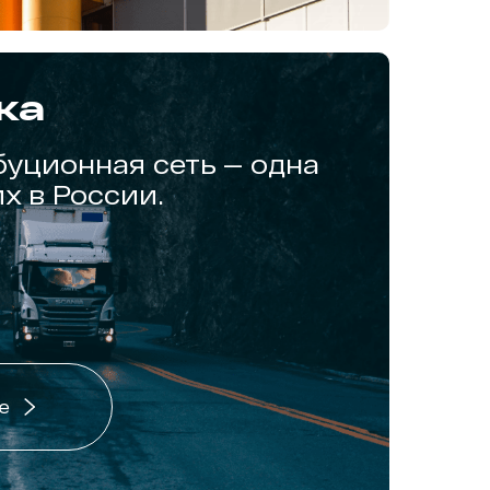
ка
уционная сеть — одна
х в России.
е