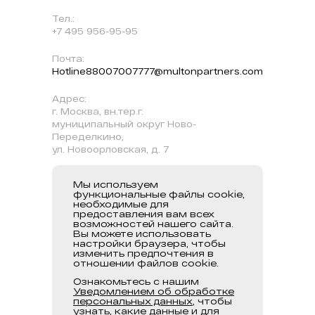
Тел.:
+7 495 956-95-95
Почта:
Hotline88007007777@multonpartners.com
Адрес:
г. Москва, вн.тер.г.
муниципальный округ Ново-
Переделкино,
ул. Новоорловская, д. 7
Мы используем
Наш бизнес
Информация
Мы всегда на
функциональные файлы cookie,
связи
необходимые для
Политики и
О нас
предоставления вам всех
документы
Контакты
возможностей нашего сайта.
Наша
Вы можете использовать
деятельность
Клиенты
настройки браузера, чтобы
изменить предпочтения в
Обзор
Карьера
отношении файлов cookie.
портфолио
Ознакомьтесь с нашим
Уведомлением об обработке
персональных данных
, чтобы
узнать, какие данные и для
Уведомление