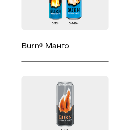
Burn® Манго
Уникальное сочетание манго и
мощной энергетической формулы
подарит тебе всплеск энергии и
наслаждение с каждым глотком