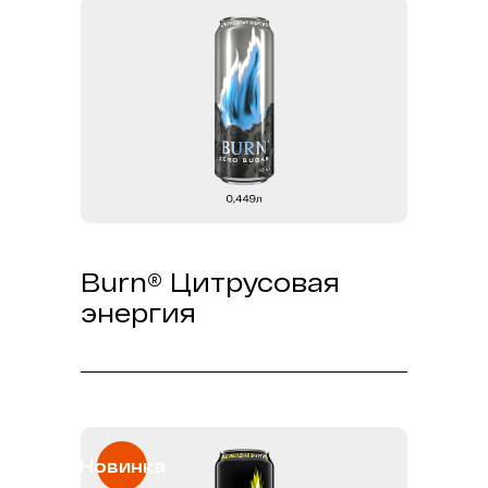
вызов, который ты принимаешь
каждый день. С таким напарником
ты можешь быть готов к новым
свершениям!
BURN Апельсиновый Микс – твоя
искра в каждом глотке!
Burn® Цитрусовая
энергия
Легкий, как ветер, яркий, как
вспышка, и дерзкий, как твои
планы. Без сахара, но с
максимумом вкуса, он зажигает
твою внутреннюю искру!
Вдохни свежесть,сделай глоток
Новинка
свободы!