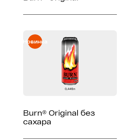
Наслаждайся свежим ягодным
миксом и запасись энергией на
целый день.
Новинка
Burn® Original без
сахара
Наслаждайся знакомым вкусом без