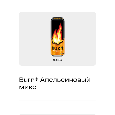
сахара и запасись энергией на
целый день.
Открой BURN - и пробуди в себе
новые силы!
Burn® Апельсиновый
микс
Яркий, насыщенный, дерзкий. Это
больше, чем напиток, это настрой
побеждать, зажигать и двигаться
вперед! Его вкус – как смелый