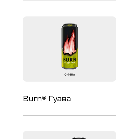
энергии, готовая унести тебя в
путешествие.
Burn® Гуава
Погрузись в мир экзотических
фруктов вместе с новым BURN СО
ВКУСОМ ГУАВЫ!
Освежающий и в меру сладкий
вкус гуавы, в купе с мощным