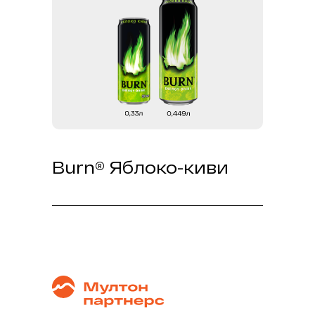
энергетическим зарядом Burn,
привнесет ощущение праздника и
беззаботности в ваш день,
позволяя наслаждаться яркими
моментами жизни!"
Burn® Яблоко-киви
Этот сочный фруктовый коктейль
наполнит твой день бодростью и
энергией!