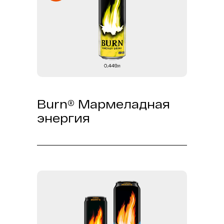
BURN Цитрусовая Энергия без
сахара — выбирай свой темп!
Burn® Мармеладная
энергия