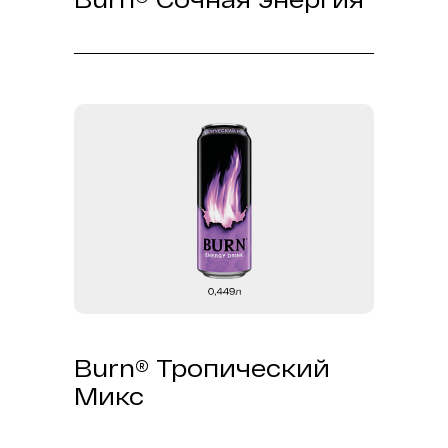
Давно мечтал о том, чтобы лето
было круглый год? Нет ничего
невозможного вместе с новым
BURN Сочная Энергия!
С этим фруктово-вишневым миксом
заряд бодрости на протяжении
всего дня тебе обеспечен!
Burn® Тропический
Микс
Тропическая волна свежести и