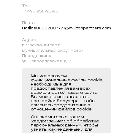
Тел.:
+7 495 956-95-95
Почта:
Hotline88007007777@multonpartners.com
Адрес:
г. Москва, вн.тер.г.
муниципальный округ Ново-
Переделкино,
ул. Новоорловская, д. 7
Мы используем
Наш бизнес
Информация
Мы всегда на
функциональные файлы cookie,
связи
необходимые для
Политики и
О нас
предоставления вам всех
документы
Контакты
возможностей нашего сайта.
Наша
Вы можете использовать
деятельность
Клиенты
настройки браузера, чтобы
изменить предпочтения в
Обзор
Карьера
отношении файлов cookie.
портфолио
Ознакомьтесь с нашим
Уведомлением об обработке
персональных данных
, чтобы
узнать, какие данные и для
Уведомление
Карта сайта