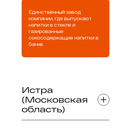
Единственный завод
компании, где выпускают
напитки в стекле и
газированные
сокосодержащие напитки в
банке.
Истра
(Московская
область)