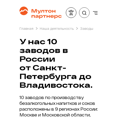
О нас
О компа
Главная
Наша деятельность
Заводы
Мултон
Заводы
У нас 10
Мултон Партнерс
Произв
заводов в
Закупки
России
Логисти
от Санкт-
Продажи
Петербурга до
Владивостока.
10 заводов по производству
безалкогольных напитков и соков
расположены в 9 регионах России:
Москве и Московской области,