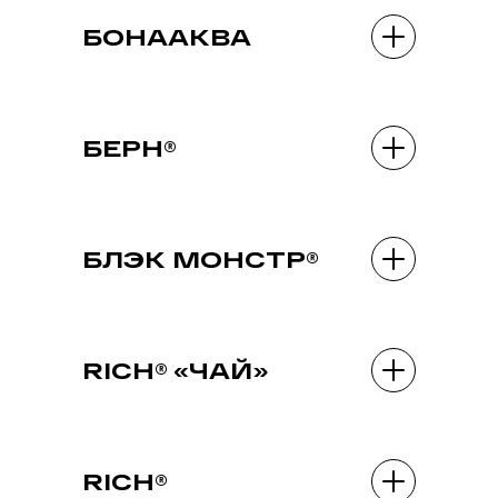
БОНААКВА
БЕРН®
БЛЭК МОНСТР®
RICH® «ЧАЙ»
RICH®